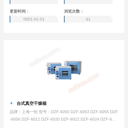
6140-3 BPZ-6140-3B BPZ-6933LC BPZ-6503LC BPZ-6213
更新时间：
浏览次数：
LC BPZ-6213LCB BPZ-6123LC BPZ-6123LCB BPZ-6093L
C BPZ-6093LCB BPZ-6063LC BPZ-6063LCB BPZ-6033LC
0001-01-01
61
BPZ-6033LCB
台式真空干燥箱
品牌：上海一恒 型号：DZF-6050 DZF-6053 DZF-6055 DZF
-6056 DZF-6012 DZF-6020 DZF-6022 DZF-6024 DZF-602
1 DZF-6051 DZF-6030A DZF-6032 DZF-6034 DZF-6030B