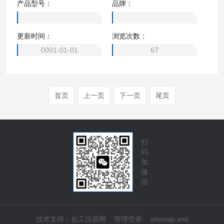
产品型号：
品牌：
DZF-6050B DZF-6055B DZF-6213 DZF-6216 DZF-6123 D
ZF-6126 DZF-6092 DZF-6094 DZF-6096 DZF-62000 DZF-
更新时间：
浏览次数：
6500 DZF-6930 DZF-6210 DZF-6216A DZF-6090 DZF-609
4A
0001-01-01
67
首页
上一页
下一页
尾页
扫
码
加
微
信
技术支持：
化工仪器网
管理登录
sitemap.xml