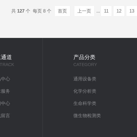
共
127
个 每页 8 个
首页
上一页
...
11
12
13
速通道
产品分类
 TRACK
CATEGORY
品中心
通用设备类
术服务
化学分析类
闻中心
生命科学类
线留言
微生物检测类