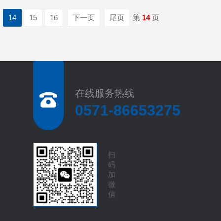
14
15
16
下一页
尾页
第
14
页
在线服务热线
0571-86653275
扫
码
加
微
信