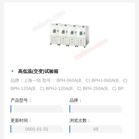
高低温(交变)试验箱
品牌：上海一恒 型号： BPH-060A(B、C) BPHJ-060A(B、C)
BPH-120A(B、C) BPHJ-120A(B、C) BPH-250A(B、C) BPH
J-250A(B、C) BPH-500A(B、C) BPHJ-500A(B、C) BPH-10
产品型号：
品牌：
00A(B、C) BPHJ-1000A(B、C) BPHS-060A(B、C) BPHJS-0
60A(B、C) BPHS-120A(B、C) BPHJS-120A(B、C) BPHS-2
更新时间：
浏览次数：
50A(B、C) BPHJS-250A(B、C) BPHS-500A(B、C) BPHJS-
500A(B、C) BPHS-1000A(B、C) BPHJS-1000A(B、C)
0001-01-01
69