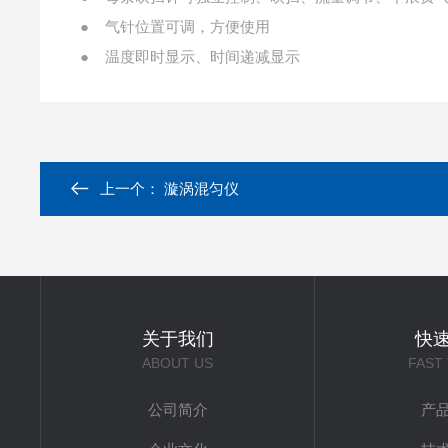
● 气针位置可调，方便使用
● 温度即时显示、时间递减显示
上一个：
漩涡混匀仪
关于我们
快
ABOUT US
FAST
公司简介
产