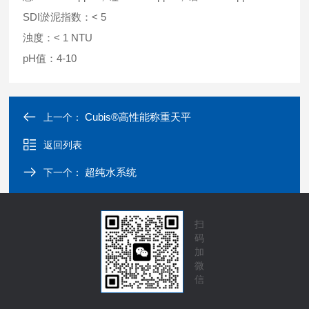
SDI淤泥指数：< 5
浊度：< 1 NTU
pH值：4-10
Cubis®高性能称重天平
上一个：
返回列表
超纯水系统
下一个：
扫
码
加
微
信