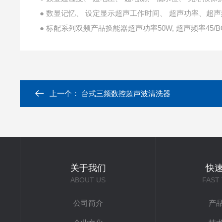
● 数显记忆、 设定显示超声工作时间、 超声功率、超
● 标配系列双频产品换能器超声功率50W, 超声频率45/B
上一个：
台式三频数控超声波清洗器
关于我们
快
ABOUT US
FAST
公司简介
产