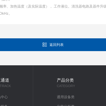
声频率、加热温度（及实际温度）， 工作液位。清洗器电路及器件升
OkHz。
返回列表
速通道
产品分类
 TRACK
CATEGORY
品中心
通用设备类